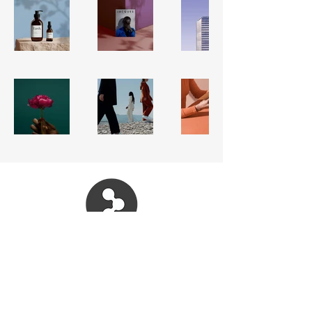
Dr. José López Mena
Psiquiatría Preventiva Integral
Psicosocial